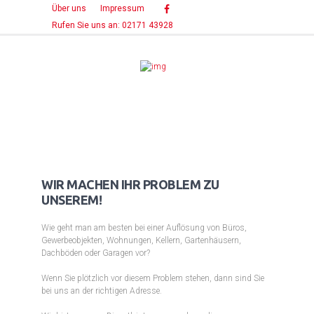
Über uns
Impressum
Rufen Sie uns an: 02171 43928
WIR MACHEN IHR PROBLEM ZU
UNSEREM!
Wie geht man am besten bei einer Auflösung von Büros,
Gewerbeobjekten, Wohnungen, Kellern, Gartenhäusern,
Dachböden oder Garagen vor?
Wenn Sie plötzlich vor diesem Problem stehen, dann sind Sie
bei uns an der richtigen Adresse.