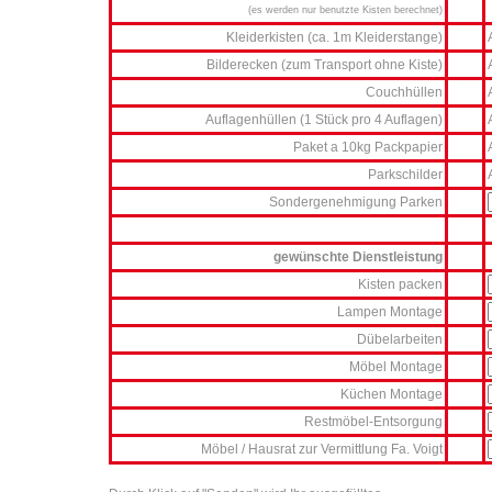
(es werden nur benutzte Kisten berechnet)
Kleiderkisten (ca. 1m Kleiderstange)
Bilderecken (zum Transport ohne Kiste)
Couchhüllen
Auflagenhüllen (1 Stück pro 4 Auflagen)
Paket a 10kg Packpapier
Parkschilder
Sondergenehmigung Parken
gewünschte Dienstleistung
Kisten packen
Lampen Montage
Dübelarbeiten
Möbel Montage
Küchen Montage
Restmöbel-Entsorgung
Möbel / Hausrat zur Vermittlung Fa. Voigt