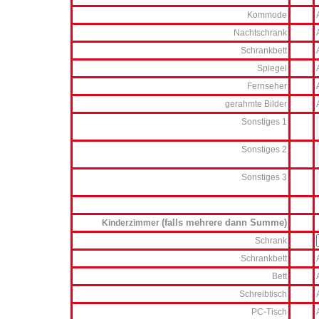
Kommode
Nachtschrank
Schrankbett
Spiegel
Fernseher
gerahmte Bilder
Sonstiges 1
Sonstiges 2
Sonstiges 3
(falls mehrere dann Summe)
Kinderzimmer
Schrank
Schrankbett
Bett
Schreibtisch
PC-Tisch