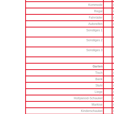
Kommode
Regal
Fahrräder
Autoreifen
Sonstiges 1
Sonstiges 2
Sonstiges 3
Garten
Tisch
Bank
Stuhl
Liege
Hollywood-Schaukel
Markise
Kinderschaukel