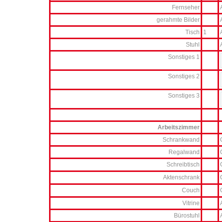
Fernseher
gerahmte Bilder
Tisch
1
Stuhl
Sonstiges 1
Sonstiges 2
Sonstiges 3
Arbeitszimmer
Schrankwand
Regalwand
Schreibtisch
Aktenschrank
Couch
Vitrine
Bürostuhl