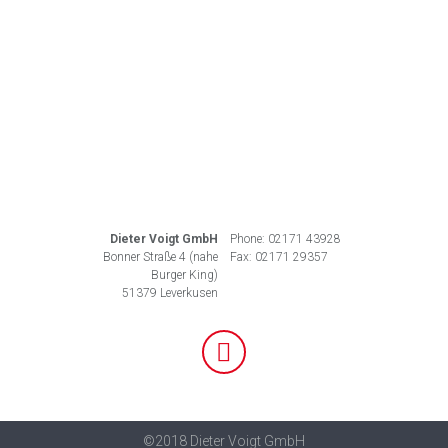
Dieter Voigt GmbH
Phone: 02171 43928
Bonner Straße 4 (nahe
Fax: 02171 29357
Burger King)
51379 Leverkusen
©2018 Dieter Voigt GmbH