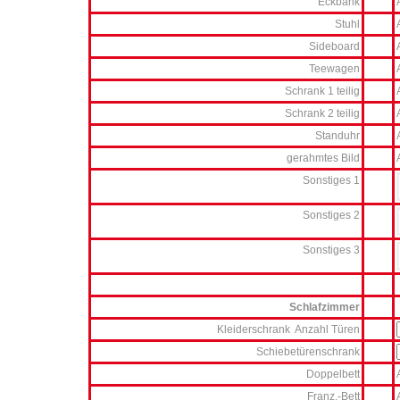
Eckbank
Stuhl
Sideboard
Teewagen
Schrank 1 teilig
Schrank 2 teilig
Standuhr
gerahmtes Bild
Sonstiges 1
Sonstiges 2
Sonstiges 3
Schlafzimmer
Kleiderschrank Anzahl Türen
Schiebetürenschrank
Doppelbett
Franz.-Bett