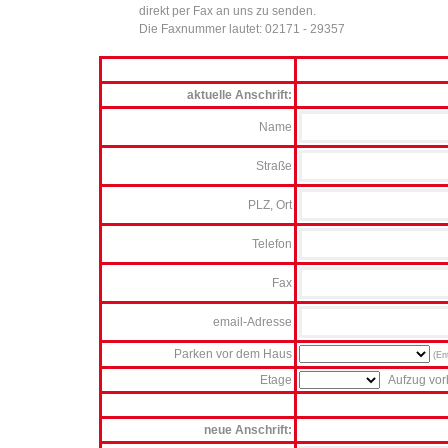
direkt per Fax an uns zu senden.
Die Faxnummer lautet: 02171 - 29357
aktuelle Anschrift:
Name
Straße
PLZ, Ort
Telefon
Fax
email-Adresse
Parken vor dem Haus
(En
Etage
Aufzug vo
neue Anschrift: