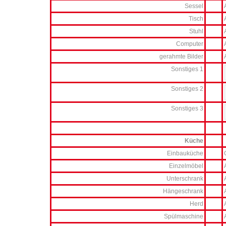
Sessel
Tisch
Stuhl
Computer
gerahmte Bilder
Sonstiges 1
Sonstiges 2
Sonstiges 3
Küche
Einbauküche
Einzelmöbel
Unterschrank
Hängeschrank
Herd
Spülmaschine