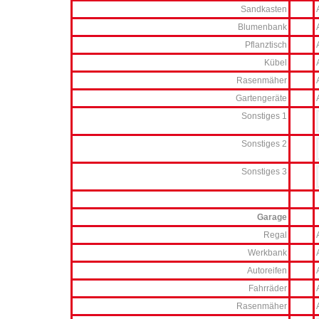
Sandkasten
Blumenbank
Pflanztisch
Kübel
Rasenmäher
Gartengeräte
Sonstiges 1
Sonstiges 2
Sonstiges 3
Garage
Regal
Werkbank
Autoreifen
Fahrräder
Rasenmäher