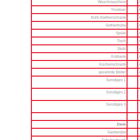
Waschmaschine
Trockner
Kühl-/Gefrierschrank
Gefriertruhe
Spüle
Tisch
Stuhl
Eckbank
Küchenschrank
gerahmte Bilder
Sonstiges 1
Sonstiges 2
Sonstiges 3
Diele
Garderobe