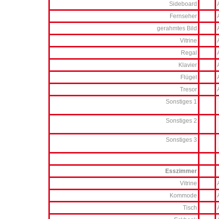
Sideboard
Fernseher
gerahmtes Bild
Vitrine
Regal
Klavier
Flügel
Tresor
Sonstiges 1
Sonstiges 2
Sonstiges 3
Esszimmer
Vitrine
Kommode
Tisch